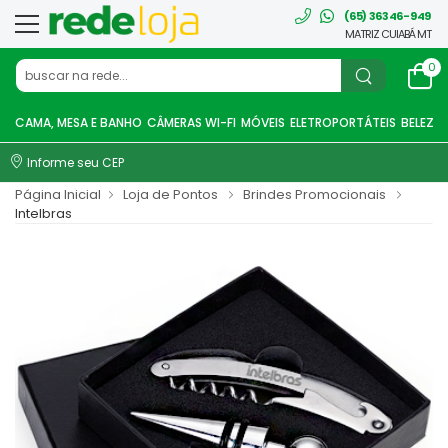
(65) 36346-949
MATRIZ CUIABÁ MT
0
CAMA, MESA E BANHO
CÂMERAS WI-FI
MÓVEIS
ELETROPORTÁTEIS
BELEZA
Informe seu CEP
Página Inicial
Loja de Pontos
Brindes Promocionais
Intelbras