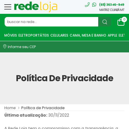
(65) 36346-949
MATRIZ CUIABÁ MT
0
MÓVEIS
ELETROPORTÁTEIS
CELULARES
CAMA, MESA E BANHO
APPLE
ELET
Informe seu CEP
Política De Privacidade
Home
Política de Privacidade
Última atualização:
30/11/2022
A Rede Loja tem o compromisso com a transparência, a