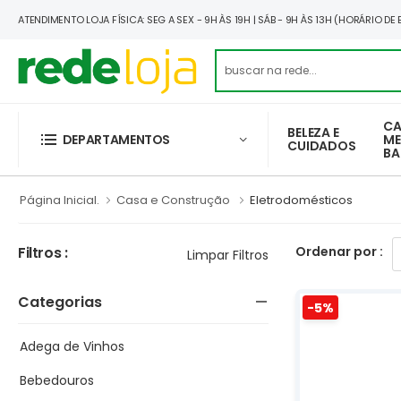
ATENDIMENTO LOJA FÍSICA: SEG A SEX - 9H ÀS 19H | SÁB - 9H ÀS 13H (HORÁRIO DE 
CA
BELEZA E
DEPARTAMENTOS
ME
CUIDADOS
B
Página Inicial.
Casa e Construção
Eletrodomésticos
Filtros :
Ordenar por :
Limpar Filtros
Categorias
-5%
Adega de Vinhos
Bebedouros