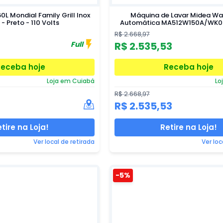
60L Mondial Family Grill Inox
Máquina de Lavar Midea Wa
 - Preto - 110 Volts
Automática MA512W150A/WK0 -
220 Volts
R$ 2.668,97
Full
R$ 2.535,53
Receba hoje
Receba hoje
Loja em Cuiabá
Lo
R$ 2.668,97
R$ 2.535,53
tire na Loja!
Retire na Loja!
Ver local de retirada
Ver loc
-5%