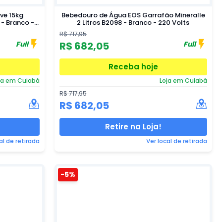
ve 15kg
Bebedouro de Água EOS Garrafão Mineralle
 Branco -
2 Litros B2098 - Branco - 220 Volts
R$ 717,95
Full
Full
R$ 682,05
Receba hoje
ja em Cuiabá
Loja em Cuiabá
R$ 717,95
R$ 682,05
Retire na Loja!
al de retirada
Ver local de retirada
-5%