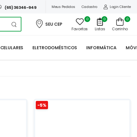
Meus Pedidos
Cadastro
Login Cliente
(65) 36346-949
0
0
0
SEU CEP
Carrinho
Favoritos
Listas
CELULARES
ELETRODOMÉSTICOS
INFORMÁTICA
MÓVE
-5%