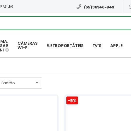
BRASÍLIA)
(65) 36346-949
MA,
CÂMERAS
SA E
ELETROPORTÁTEIS
TV'S
APPLE
WI-FI
ANHO
-5%